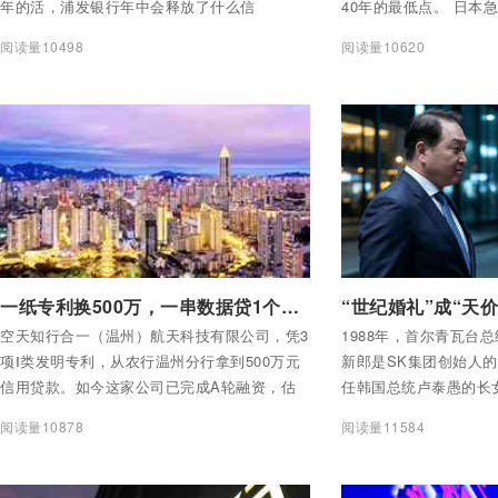
年的活，浦发银行年中会释放了什么信
40年的最低点。 日本
号？》。不到十分钟，一位网友留下了一条留
元对美元持续走弱。今
阅读量10498
阅读量10620
言： “恭喜坐台下的这些人，总有一天被AI取
入日元干预，但该措施仅
代。” 这条留言细细品读，道出了当前银行从业
日到5月27日，第一轮干
人员对AI的集体焦虑。
日元（约732亿美元）
干预提振效果短暂，日
付费后查看全部内容
付费后查看全部内容
一纸专利换500万，一串数据贷1个亿——温州怎么把“看不见的”变成钱？
空天知行合一（温州）航天科技有限公司，凭3
1988年，首尔青瓦台
项Ⅰ类发明专利，从农行温州分行拿到500万元
新郎是SK集团创始人
信用贷款。如今这家公司已完成A轮融资，估
任韩国总统卢泰愚的长
值4亿元。 另一头，中国银行温州市分行向温
理李贤宰主婚，韩国媒体
阅读量10878
阅读量11584
州数商协会授予5亿元专项授信。靠的是“数据
2026年7月24日，首
产权贷”——企业手里合规登记的数据，也能
集团会长崔泰源向前妻
当“房本”用了。 一纸专利换500万，一串数据贷
9440亿韩元（约合6.4