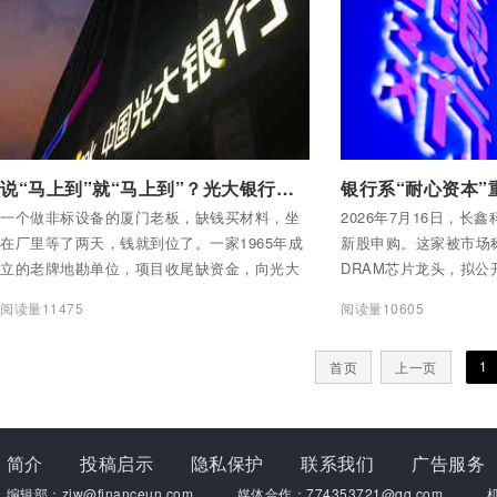
1个亿。
付费后查看全部内容
付费后查看全部内容
说“马上到”就“马上到”？光大银行这是几个意思？
银行系“耐心资本”
一个做非标设备的厦门老板，缺钱买材料，坐
2026年7月16日，长
在厂里等了两天，钱就到位了。一家1965年成
新股申购。这家被市场称
立的老牌地勘单位，项目收尾缺资金，向光大
DRAM芯片龙头，拟公开
银行贵阳分行申请流动资金贷款，对方没有
规模约295亿元，有望成
阅读量11475
阅读量10605
提“汇报一下”“研究研究”这类打官腔的常见说
最大的IPO项目。
辞，一周之内款就放了下来。一个北京做茶叶
1
首页
上一页
生意的经销商，急需买原料、铺推广，光大银
行北京分行用一周时间批了200多万元“e抵
贷”，通过小微绿色通道，说“马上到”就“马上
到”。三个“马上到”兑现的背后，光大银行到底
简介
投稿启示
隐私保护
联系我们
广告服务
是几个意思？
编辑部：zjw@financeun.com
媒体合作：774353721@qq.com
机