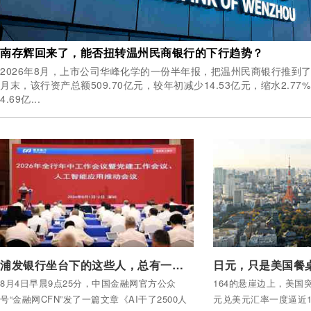
南存辉回来了，能否扭转温州民商银行的下行趋势？
2026年8月，上市公司华峰化学的一份半年报，把温州民商银行推到了聚光灯下。 截
月末，该行资产总额509.70亿元，较年初减少14.53亿元，缩水2.7
4.69亿...
付费后查看全部内容
付费后查看全部内容
浦发银行坐台下的这些人，总有一天被AI取代？
日元，只是美国餐桌
8月4日早晨9点25分，中国金融网官方公众
164的悬崖边上，美国
号“金融网CFN”发了一篇文章《AI干了2500人
元兑美元汇率一度逼近16